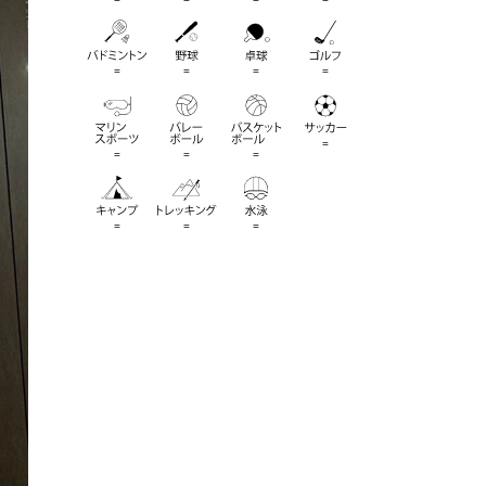
=
=
=
=
=
=
=
=
=
=
=