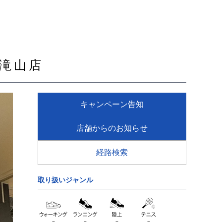
滝山店
キャンペーン告知
店舗からのお知らせ
経路検索
取り扱いジャンル
=
=
=
=