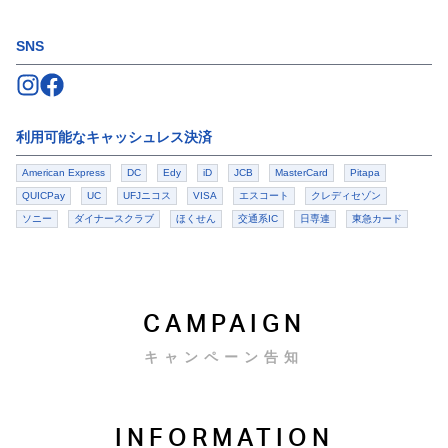
SNS
Follow us on
Follow us on
Instagram
Facebook
利用可能なキャッシュレス決済
American Express
DC
Edy
iD
JCB
MasterCard
Pitapa
QUICPay
UC
UFJニコス
VISA
エスコート
クレディセゾン
ソニー
ダイナースクラブ
ほくせん
交通系IC
日専連
東急カード
CAMPAIGN
キャンペーン告知
INFORMATION