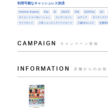
利用可能なキャッシュレス決済
American Express
Edy
iD
JACCS
JCB
QUICPay
UC
オリエントコーポレーション
クレディセゾン
セディナ
ダイナースク
ライフカード
三井ショッピングパークカード
三菱UFJニコス
交通系I
CAMPAIGN
キャンペーン告知
INFORMATION
店舗からのお知