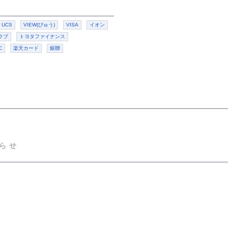
UCS
VIEW(びゅう)
VISA
イオン
ラブ
トヨタファイナンス
C
楽天カード
銀聯
らせ