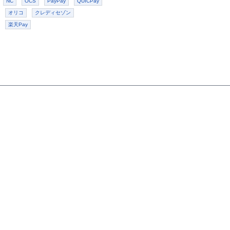
NC
OCS
PayPay
QUICPay
オリコ
クレディセゾン
楽天Pay