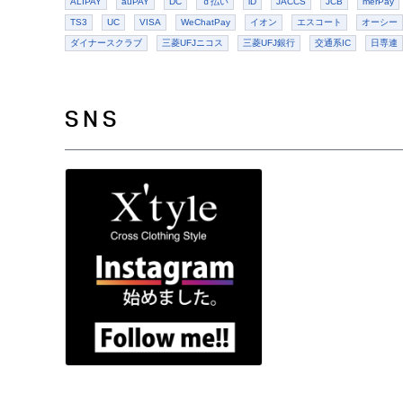
ALIPAY
auPAY
DC
ｄ払い
iD
JACCS
JCB
merPay
TS3
UC
VISA
WeChatPay
イオン
エスコート
オーシー
ダイナースクラブ
三菱UFJニコス
三菱UFJ銀行
交通系IC
日専連
SNS