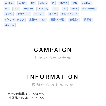
ALIPAY
auPAY
DC
ｄ払い
iD
JACCS
JCB
merPay
NC
OCS
PayPay
QUICPay
TS3
UC
VISA
WeChatPay
イオン
エスコート
オーシー
オリコ
クレディセゾン
ダイナースクラブ
三菱UFJニコス
三菱UFJ銀行
交通系IC
日専連
楽天Pay
CAMPAIGN
キャンペーン告知
INFORMATION
店舗からのお知らせ
チラシの掲載はございません。
次回配信をお待ちください。