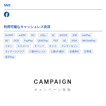
SNS
Follow us on
Facebook
利用可能なキャッシュレス決済
ALIPAY
auPAY
DC
ｄ払い
iD
JACCS
JCB
merPay
NC
OCS
PayPay
QUICPay
TS3
UC
VISA
WeChatPay
イオン
エスコート
オーシー
オリコ
クレディセゾン
ダイナースクラブ
三菱UFJニコス
三菱UFJ銀行
交通系IC
日専連
楽天Pay
CAMPAIGN
キャンペーン告知