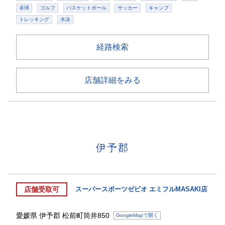
卓球
ゴルフ
バスケットボール
サッカー
キャンプ
トレッキング
水泳
経路検索
店舗詳細をみる
伊予郡
店舗受取可
スーパースポーツゼビオ エミフルMASAKI店
愛媛県
伊予郡
松前町筒井850
GoogleMapで開く