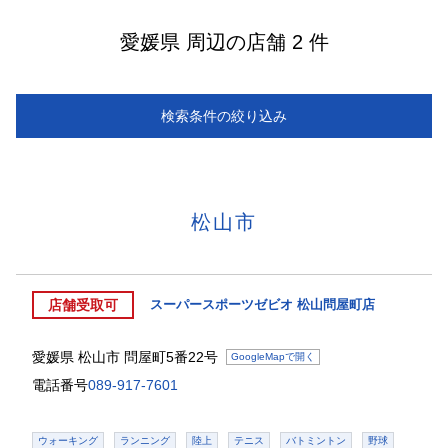
愛媛県 周辺の店舗 2 件
検索条件の絞り込み
松山市
店舗受取可
スーパースポーツゼビオ 松山問屋町店
愛媛県
松山市
問屋町5番22号
GoogleMapで開く
電話番号
089-917-7601
ウォーキング
ランニング
陸上
テニス
バトミントン
野球